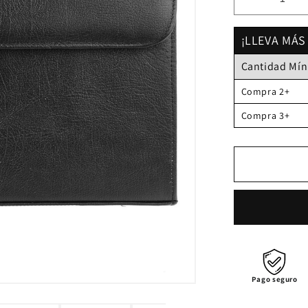
Reducir
cantidad
para
¡LLEVA MÁS
LULUMM
Cantidad Mí
PELLEG
Compra 2+
Compra 3+
Pago seguro