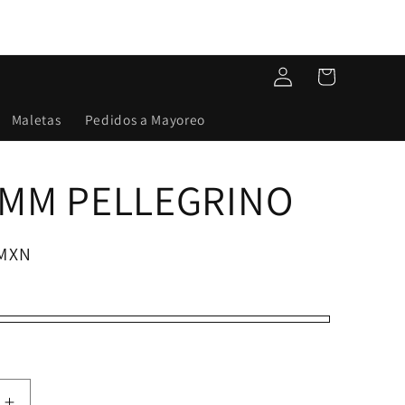
Iniciar
Carrito
sesión
Maletas
Pedidos a Mayoreo
MM PELLEGRINO
 MXN