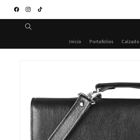
Ir
directamente
Facebook
Instagram
TikTok
al contenido
Inicio
Portafolios
Calzado
Ir
directamente
a la
información
del producto