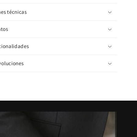
nes técnicas
tos
ncionalidades
voluciones